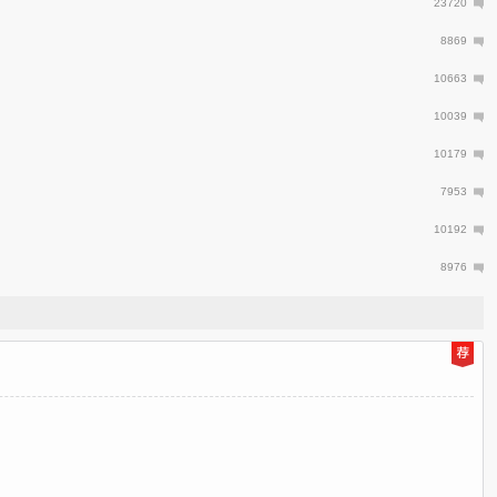
23720
8869
10663
10039
10179
7953
10192
8976
日
推
荐