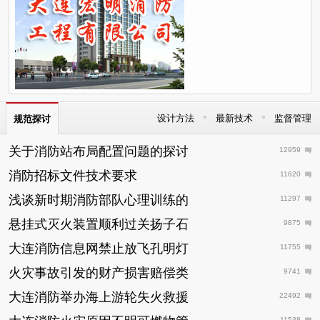
•
•
设计方法
最新技术
监督管理
规范探讨
关于消防站布局配置问题的探讨
12959
消防招标文件技术要求
11620
浅谈新时期消防部队心理训练的
11297
悬挂式灭火装置顺利过关扬子石
9875
大连消防信息网禁止放飞孔明灯
11755
火灾事故引发的财产损害赔偿类
9741
大连消防举办海上游轮失火救援
22492
11538