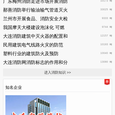
广东梅州消防走进市场开展消防
10173
鄯善消防举行输油输气管道灭火
33025
兰州市开展食品、消防安全大检
9333
我国摩天大楼建设泡沫化 可燃
9744
大连消防建筑中灭火器的配置和
12157
民用建筑电气线路火灾的防范
10193
塑料行业的建筑防火及预防
10040
大连消防网消防标志的作用和分
13080
进入消防知识 >>
知名企业
日
推
荐