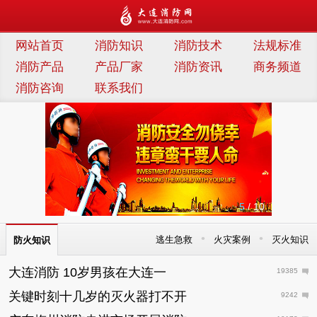
连消防网
网站首页
消防知识
消防技术
法规标准
消防产品
产品厂家
消防资讯
商务频道
消防咨询
联系我们
5
/ 10
•
•
逃生急救
火灾案例
灭火知识
防火知识
大连消防 10岁男孩在大连一
19385
关键时刻十几岁的灭火器打不开
9242