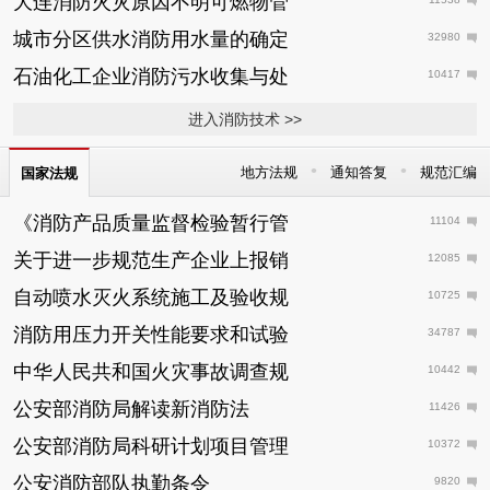
大连消防火灾原因不明可燃物管
城市分区供水消防用水量的确定
32980
石油化工企业消防污水收集与处
10417
进入消防技术 >>
•
•
地方法规
通知答复
规范汇编
国家法规
《消防产品质量监督检验暂行管
11104
关于进一步规范生产企业上报销
12085
自动喷水灭火系统施工及验收规
10725
消防用压力开关性能要求和试验
34787
中华人民共和国火灾事故调查规
10442
公安部消防局解读新消防法
11426
公安部消防局科研计划项目管理
10372
公安消防部队执勤条令
9820