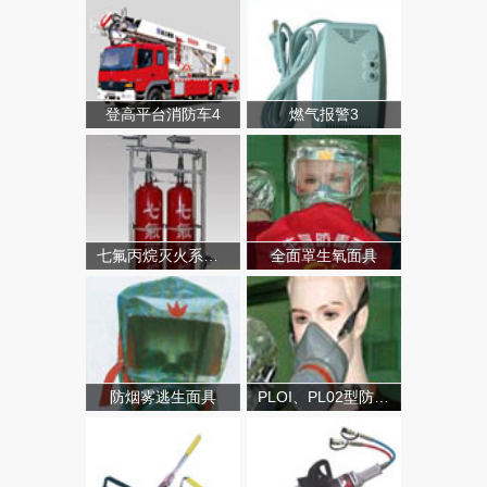
登高平台消防车4
燃气报警3
七氟丙烷灭火系统（有管网）
全面罩生氧面具
防烟雾逃生面具
PLOI、PL02型防毒面具