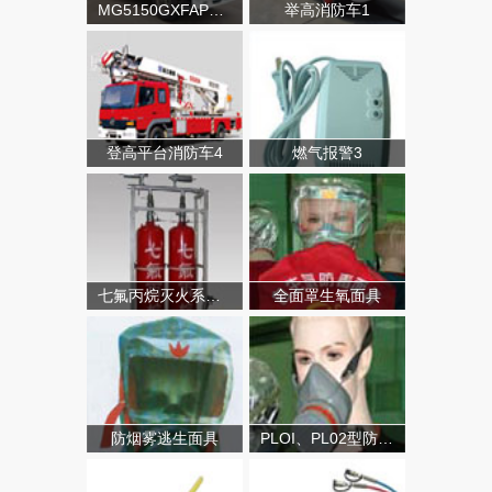
MG5150GXFAP50A类泡沫消防车
举高消防车1
登高平台消防车4
燃气报警3
七氟丙烷灭火系统（有管网）
全面罩生氧面具
防烟雾逃生面具
PLOI、PL02型防毒面具