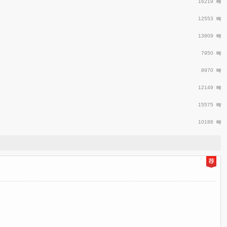
16219
12553
13909
7950
8970
12149
15575
10188
日
推
荐