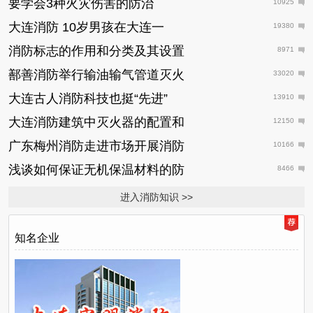
要学会3种火灾伤害的防治
10925
大连消防 10岁男孩在大连一
19380
消防标志的作用和分类及其设置
8971
鄯善消防举行输油输气管道灭火
33020
大连古人消防科技也挺“先进”
13910
大连消防建筑中灭火器的配置和
12150
广东梅州消防走进市场开展消防
10166
浅谈如何保证无机保温材料的防
8466
进入消防知识 >>
知名企业
日
推
荐