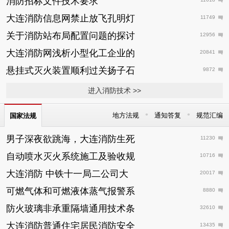
消防招标文件技术要求
大连消防信息网禁止放飞孔明灯
11749
关于消防站布局配置问题的探讨
12956
大连消防网浅析小型化工企业的
20841
悬挂式灭火装置顺利过关扬子石
9872
进入消防技术 >>
•
•
地方法规
通知答复
规范汇编
国家法规
男子深夜欲跳海，大连消防生死
11230
自动喷水灭火系统施工及验收规
10716
大连消防 中铁十一局二公司大
20017
可燃气体和可燃液体蒸气报警系
8880
防火玻璃非承重隔墙通用技术条
32610
大连消防普通住宅居民消防安全
13435