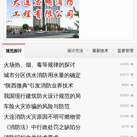
•
•
设计方法
最新技术
监督管理
规范探讨
火场热、烟、毒等规律的探讨
11925
城市分区供水消防用水量的确定
32975
“陕西微典”引发消防业界技术
8984
我国现行建筑防火设计规范的局
10363
车险火灾诈骗的风险与防范
10353
大连消防火灾原因不明可燃物管
11536
《消防法》中行政处罚之缺陷分
9279
11618