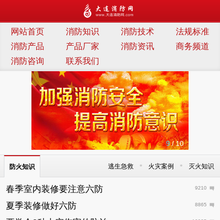
连消防网
网站首页
消防知识
消防技术
法规标准
消防产品
产品厂家
消防资讯
商务频道
消防咨询
联系我们
9
/ 10
•
•
逃生急救
火灾案例
灭火知识
防火知识
春季室内装修要注意六防
9210
夏季装修做好六防
8865