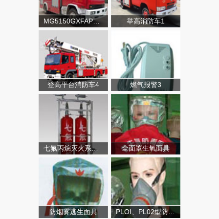
MG5150GXFAP50A类泡沫消防车
举高消防车1
登高平台消防车4
燃气报警3
七氟丙烷灭火系统（有管网）
全面罩生氧面具
防烟雾逃生面具
PLOI、PL02型防毒面具