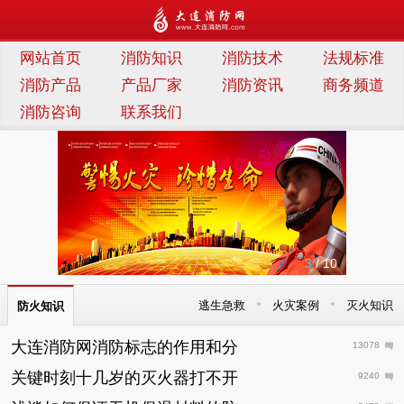
连消防网
网站首页
消防知识
消防技术
法规标准
消防产品
产品厂家
消防资讯
商务频道
消防咨询
联系我们
3
/ 10
•
•
逃生急救
火灾案例
灭火知识
防火知识
大连消防网消防标志的作用和分
13078
关键时刻十几岁的灭火器打不开
9240