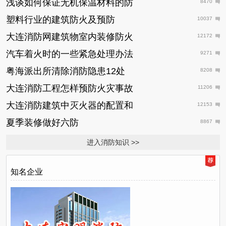
浅谈如何保证无机保温材料的防
8470
塑料行业的建筑防火及预防
10037
大连消防网建筑物室内装修防火
12172
汽车着火时的一些紧急处理办法
9271
粤海派出所清除消防隐患12处
8208
大连消防工程怎样预防火灾事故
11206
大连消防建筑中灭火器的配置和
12153
夏季装修做好六防
8867
进入消防知识 >>
知名企业
日
推
荐