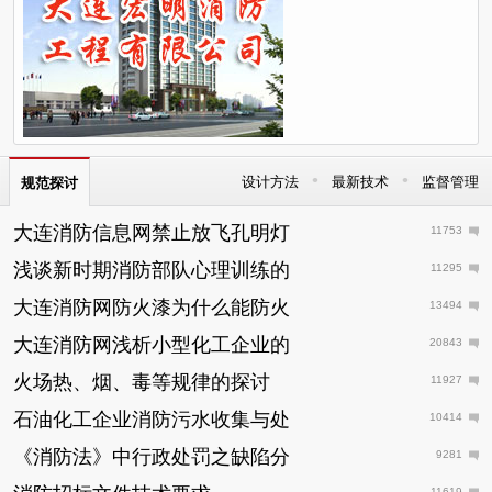
•
•
设计方法
最新技术
监督管理
规范探讨
大连消防信息网禁止放飞孔明灯
11753
浅谈新时期消防部队心理训练的
11295
大连消防网防火漆为什么能防火
13494
大连消防网浅析小型化工企业的
20843
火场热、烟、毒等规律的探讨
11927
石油化工企业消防污水收集与处
10414
《消防法》中行政处罚之缺陷分
9281
11619