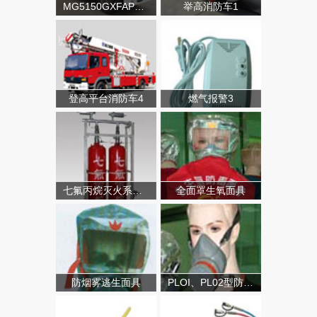
MG5150GXFAP50A类泡沫消防车
举高消防车1
登高平台消防车4
燃气报警3
七氟丙烷灭火系统（有管网）
全面罩生氧面具
防烟雾逃生面具
PLOI、PL02型防毒面具