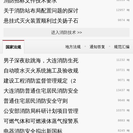
消防招标文件技术要求
关于消防站布局配置问题的探讨
12957
悬挂式灭火装置顺利过关扬子石
9874
进入消防技术 >>
•
•
地方法规
通知答复
规范汇编
国家法规
男子深夜欲跳海，大连消防生死
11232
自动喷水灭火系统施工及验收规
10721
建设工程消防监督管理规定（2
9071
大连消防普通住宅居民消防安全
13437
普通住宅居民消防安全守则
9646
公安部消防局科研计划项目管理
10370
可燃气体和可燃液体蒸气报警系
8883
电器消防安全拟出新国标
8245